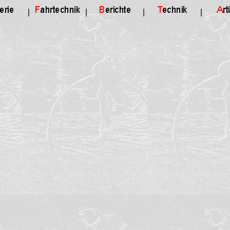
|
|
|
|